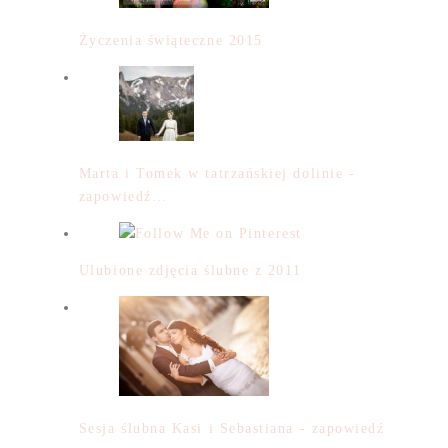
Życzenia świąteczne 2015
Marta i Tomek w tatrzańskiej dolinie -
zapowiedź…
Ulubione zdjęcia ślubne z 2011
Sesja ślubna Kasi i Sebastiana - zapowiedź