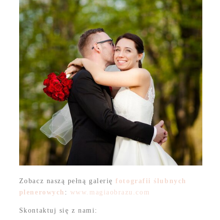
Zobacz naszą pełną galerię
fotografii ślubnych
plenerowych
:
www.magiaobrazu.com
Skontaktuj się z nami: