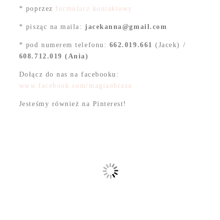
* poprzez
formularz kontaktowy
* pisząc na maila:
jacekanna@gmail.com
* pod numerem telefonu:
662.019.661
(Jacek) /
608.712.019 (Ania)
Dołącz do nas na facebooku:
www.facebook.com/magiaobrazu
Jesteśmy również na Pinterest!