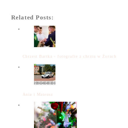
Related Posts:
Chrzest Bartka - fotografie z chrztu w Żorach
Ania i Mateusz