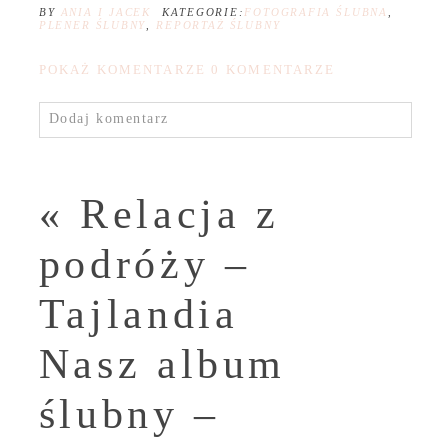
BY
ANIA I JACEK
KATEGORIE:
FOTOGRAFIA ŚLUBNA
,
PLENER ŚLUBNY
,
REPORTAŻ ŚLUBNY
POKAŻ KOMENTARZE
0 KOMENTARZE
Dodaj komentarz
«
Relacja z
podróży –
Tajlandia
Nasz album
ślubny –