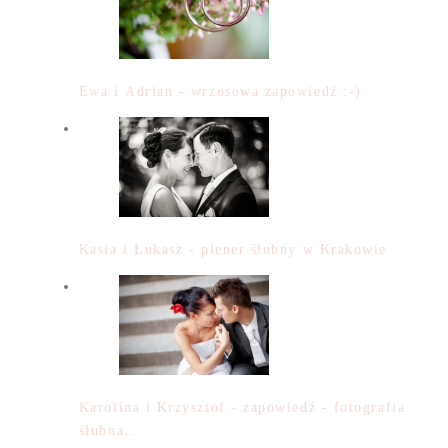
Ewa i Adrian - wrzosowa zapowiedź :-)
Kasia i Łukasz - plener ślubny w Krakowie
Karolina i Krzysztof - zapowiedź - fotografia
ślubna…