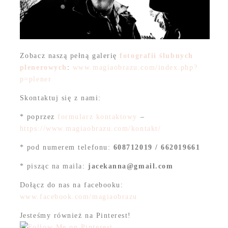
Zobacz naszą pełną galerię
fotografii ślubnych
plenerowych
:
www.magiaobrazu.com/index.php?
p=plener
Skontaktuj się z nami:
* poprzez
formularz kontaktowy
–
https://www.magiaobrazu.com/kontakt/
* pod numerem telefonu:
608712019 / 662019661
* pisząc na maila:
jacekanna@gmail.com
Dołącz do nas na facebooku:
www.facebook.com/magiaobrazu
Jesteśmy również na Pinterest!