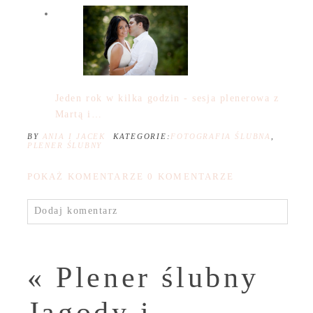
Jeden rok w kilka godzin - sesja plenerowa z
Martą i…
BY
ANIA I JACEK
KATEGORIE:
FOTOGRAFIA ŚLUBNA
,
PLENER ŚLUBNY
POKAŻ KOMENTARZE
0 KOMENTARZE
Dodaj komentarz
«
Plener ślubny
Jagody i