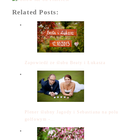
Related Posts:
Zapowiedź ze ślubu Beaty i Łukasza
Plener ślubny Jagody i Sebastiana na polu
golfowym -…