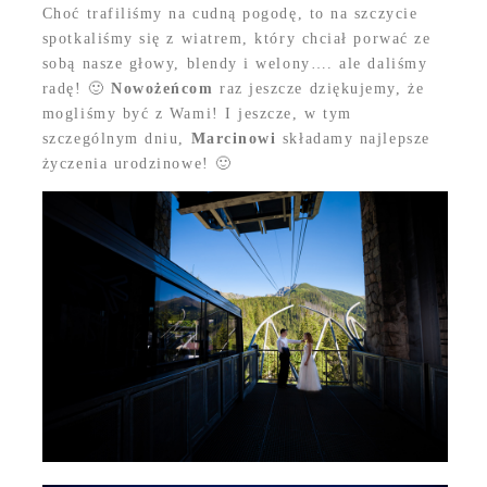
Choć trafiliśmy na cudną pogodę, to na szczycie
spotkaliśmy się z wiatrem, który chciał porwać ze
sobą nasze głowy, blendy i welony…. ale daliśmy
radę! 🙂
Nowożeńcom
raz jeszcze dziękujemy, że
mogliśmy być z Wami! I jeszcze, w tym
szczególnym dniu,
Marcinowi
składamy najlepsze
życzenia urodzinowe! 🙂