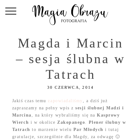
Magda i Marcin
– sesja ślubna w
Tatrach
30 CZERWCA, 2014
Jakiś czas temu
zapowiadaliśmy
, a dziś już
zapraszamy na pełny wpis z
sesji ślubnej Madzi i
Marcina
, na który wybraliśmy się na
Kasprowy
Wierch
i w okolice
Zakopanego
.
Plener ślubny w
Tatrach
to marzenie wielu
Par Młodych
i tutaj
gratulacje, szczególnie dla Magdy, za odwagę 🙂