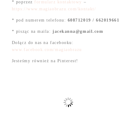
* poprzez
formularz kontaktowy
–
https://www.magiaobrazu.com/kontakt/
* pod numerem telefonu:
608712019 / 662019661
* pisząc na maila:
jacekanna@gmail.com
Dołącz do nas na facebooku:
www.facebook.com/magiaobrazu
Jesteśmy również na Pinterest!