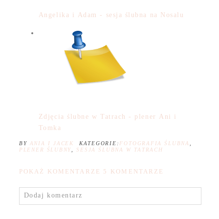
Angelika i Adam - sesja ślubna na Nosalu
Zdjęcia ślubne w Tatrach - plener Ani i
Tomka
BY
ANIA I JACEK
KATEGORIE:
FOTOGRAFIA ŚLUBNA
,
PLENER ŚLUBNY
,
SESJA ŚLUBNA W TATRACH
POKAŻ KOMENTARZE
5 KOMENTARZE
Dodaj komentarz