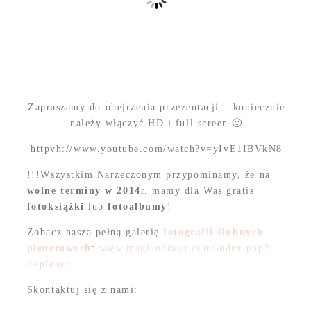
Zapraszamy do obejrzenia przezentacji – koniecznie
należy włączyć HD i full screen 🙂
httpvh://www.youtube.com/watch?v=yIvE1IBVkN8
!!!Wszystkim Narzeczonym przypominamy, że na
wolne terminy w 2014
r. mamy dla Was gratis
fotoksiążki
lub
fotoalbumy
!
Zobacz naszą pełną galerię
fotografii ślubnych
plenerowych
:
www.magiaobrazu.com/index.php?
p=plener
Skontaktuj się z nami: