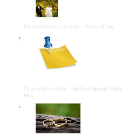
Plener ślubny w Pszczynie - Daria i Adam
Zdjęcia ślubne Śląsk - zamkowy plener ślubny
B&A