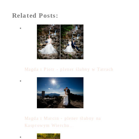
Related Posts:
Magda i Piotr - plener ślubny w Tatrach
Magda i Marcin - plener ślubny na
Kasprowym Wierchu…