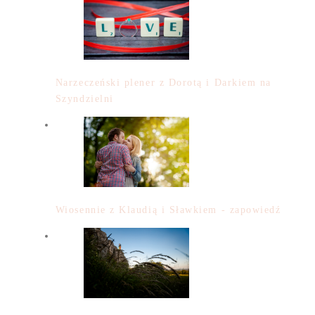
Narzeczeński plener z Dorotą i Darkiem na
Szyndzielni
Wiosennie z Klaudią i Sławkiem - zapowiedź