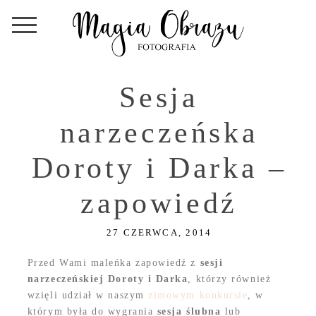
Sesja
narzeczeńska
Doroty i Darka –
zapowiedź
27 CZERWCA, 2014
Przed Wami maleńka zapowiedź z
sesji
narzeczeńskiej Doroty i Darka
, którzy również
wzięli udział w naszym
zimowym konkursie
, w
którym była do wygrania
sesja ślubna
lub