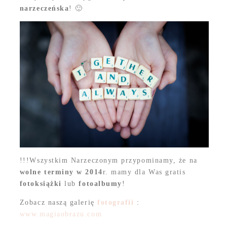
narzeczeńska
! 🙂
!!!Wszystkim Narzeczonym przypominamy, że na
wolne terminy w 2014
r. mamy dla Was gratis
fotoksiążki
lub
fotoalbumy
!
Zobacz naszą galerię
fotografii
:
www.magiaobrazu.com