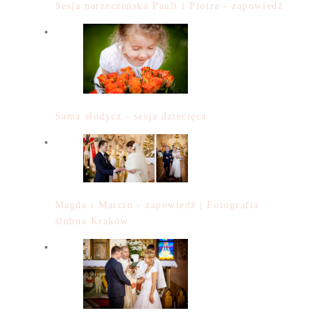
Sesja narzeczeńska Pauli i Piotra - zapowiedź
Sama słodycz - sesja dziecięca
Magda i Marcin - zapowiedź | Fotografia
ślubna Kraków