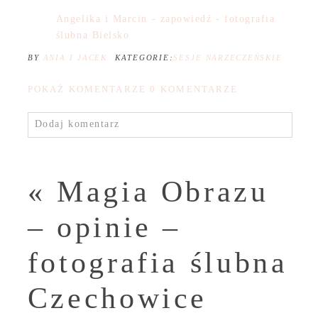
Angelika i Marcin - zapowiedź - fotografia
ślubna Bielsko
BY
ANIA I JACEK
KATEGORIE:
SESJE NARZECZEŃSKIE
POKAŻ KOMENTARZE
0 KOMENTARZE
Dodaj komentarz
«
Magia Obrazu
– opinie –
fotografia ślubna
Czechowice