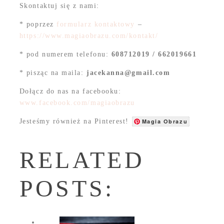
Skontaktuj się z nami:
* poprzez
formularz kontaktowy
–
https://www.magiaobrazu.com/kontakt/
* pod numerem telefonu:
608712019 / 662019661
* pisząc na maila:
jacekanna@gmail.com
Dołącz do nas na facebooku:
www.facebook.com/magiaobrazu
Jesteśmy również na Pinterest!
Magia Obrazu
RELATED
POSTS: