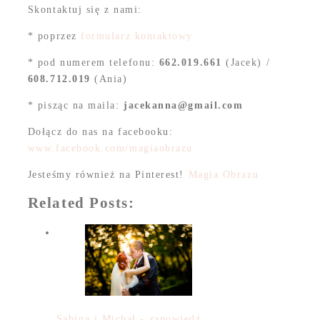
Skontaktuj się z nami:
* poprzez
formularz kontaktowy
* pod numerem telefonu:
662.019.661
(Jacek) /
608.712.019
(Ania)
* pisząc na maila:
jacekanna@gmail.com
Dołącz do nas na facebooku:
www.facebook.com/magiaobrazu
Jesteśmy również na Pinterest!
Magia Obrazu
Related Posts:
Sabina i Michał - zapowiedź