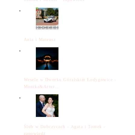
Ania i Mateusz
Wesele w Dworku Góralskim Łodygowice -
Monika&Artur…
Ślub w Dobczycach - Agata i Tomek -
zapowiedź