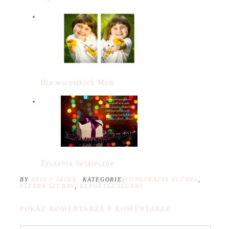
Dla wszystkich Mam
Życzenia świąteczne
BY
ANIA I JACEK
KATEGORIE:
FOTOGRAFIA ŚLUBNA
,
PLENER ŚLUBNY
,
REPORTAŻ ŚLUBNY
POKAŻ KOMENTARZE
0 KOMENTARZE