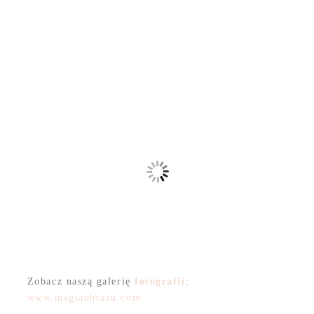
Zobacz naszą galerię
fotografii
:
www.magiaobrazu.com