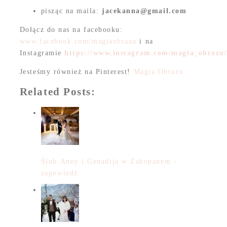
pisząc na maila:
jacekanna@gmail.com
Dołącz do nas na facebooku:
www.facebook.com/magiaobrazu
i na
Instagramie
https://www.instagram.com/magia_obrazu
Jesteśmy również na Pinterest!
Magia Obrazu
Related Posts:
Ślub Anny i Genadija w Zakopanem -
zapowiedź