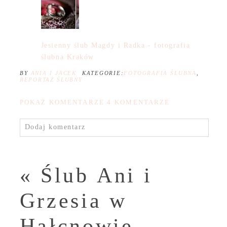
Jesienny ślub Magdy i Radka - fotografia
ślubna Kraków
BY
ANIA I JACEK
KATEGORIE:
FOTOGRAFIA ŚLUBNA
,
REPORTAŻ ŚLUBNY
POKAŻ KOMENTARZE
4 KOMENTARZE
Dodaj komentarz
«
Ślub Ani i
Grzesia w
Hałcnowie –