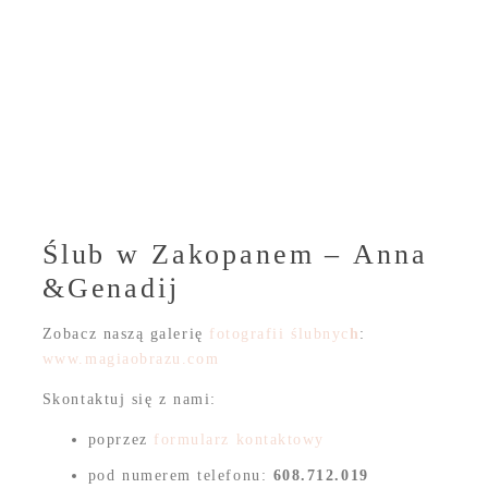
Ślub w Zakopanem – Anna
&Genadij
Zobacz naszą galerię
fotografii ślubnyc
h
:
www.magiaobrazu.com
Skontaktuj się z nami:
poprzez
formularz kontaktowy
pod numerem telefonu:
608.712.019