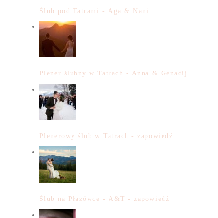
Ślub pod Tatrami - Aga & Nani
Plener ślubny w Tatrach - Anna & Genadij
Plenerowy ślub w Tatrach - zapowiedź
Ślub na Płazówce - A&T - zapowiedź