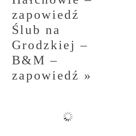
zapowiedź
Ślub na
Grodzkiej –
B&M –
zapowiedź
»