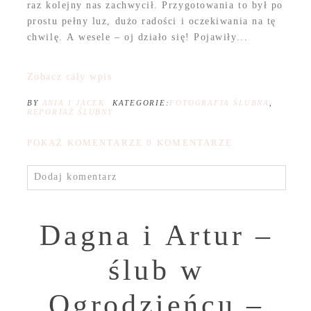
raz kolejny nas zachwycił. Przygotowania to był po
prostu pełny luz, dużo radości i oczekiwania na tę
chwilę. A wesele – oj działo się! Pojawiły...
Zobacz cały wpis
BY
ANIA I JACEK
KATEGORIE:
FOTOGRAFIA ŚLUBNA
,
REPORTAŻ ŚLUBNY
POKAŻ KOMENTARZE
0 KOMENTARZE
Dodaj komentarz
Dagna i Artur –
ślub w
Ogrodzieńcu –