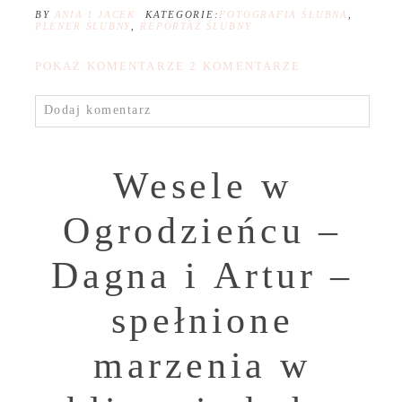
BY
ANIA I JACEK
KATEGORIE:
FOTOGRAFIA ŚLUBNA
,
PLENER ŚLUBNY
,
REPORTAŻ ŚLUBNY
POKAŻ KOMENTARZE
2 KOMENTARZE
Dodaj komentarz
Wesele w
Ogrodzieńcu –
Dagna i Artur –
spełnione
marzenia w