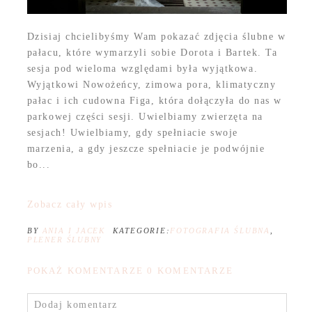
Dzisiaj chcielibyśmy Wam pokazać zdjęcia ślubne w
pałacu, które wymarzyli sobie Dorota i Bartek. Ta
sesja pod wieloma względami była wyjątkowa.
Wyjątkowi Nowożeńcy, zimowa pora, klimatyczny
pałac i ich cudowna Figa, która dołączyła do nas w
parkowej części sesji. Uwielbiamy zwierzęta na
sesjach! Uwielbiamy, gdy spełniacie swoje
marzenia, a gdy jeszcze spełniacie je podwójnie
bo...
Zobacz cały wpis
BY
ANIA I JACEK
KATEGORIE:
FOTOGRAFIA ŚLUBNA
,
PLENER ŚLUBNY
POKAŻ KOMENTARZE
0 KOMENTARZE
Dodaj komentarz