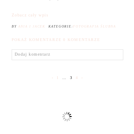
Zobacz cały wpis
BY
ANIA I JACEK
KATEGORIE:
FOTOGRAFIA ŚLUBNA
POKAŻ KOMENTARZE
0 KOMENTARZE
Dodaj komentarz
‹
1
…
3
4
›