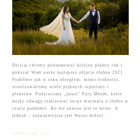
Dzisiaj chcemy podsumować kolejny piękny rok i
pokazać Wam nasze najlepsze zdjęcia ślubne 2021.
Podobnie jak w roku ubiegłym, mimo trudności,
zrealizowaliśmy wiele pięknych reportaży i
plenerów. Podziwiamy „nasze” Pary Młode, które
miały odwagę realizować swoje marzenia o ślubie w
czasie pandemii. Bo nie zawsze jest to łatwe. A
jednak – najważniejsza jest Wasza miłość...
Zobacz cały wpis