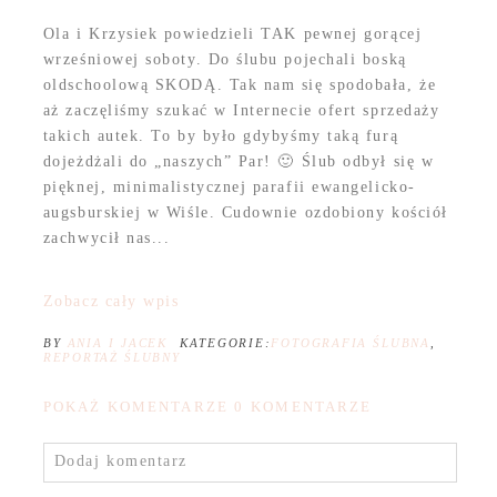
Ola i Krzysiek powiedzieli TAK pewnej gorącej
wrześniowej soboty. Do ślubu pojechali boską
oldschoolową SKODĄ. Tak nam się spodobała, że
aż zaczęliśmy szukać w Internecie ofert sprzedaży
takich autek. To by było gdybyśmy taką furą
dojeżdżali do „naszych” Par! 🙂 Ślub odbył się w
pięknej, minimalistycznej parafii ewangelicko-
augsburskiej w Wiśle. Cudownie ozdobiony kościół
zachwycił nas...
Zobacz cały wpis
BY
ANIA I JACEK
KATEGORIE:
FOTOGRAFIA ŚLUBNA
,
REPORTAŻ ŚLUBNY
POKAŻ KOMENTARZE
0 KOMENTARZE
Dodaj komentarz