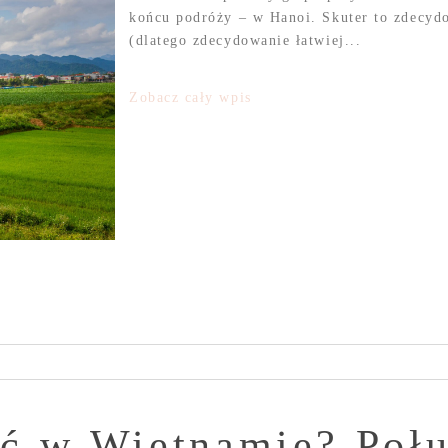
końcu podróży – w Hanoi. Skuter to zdecydo
(dlatego zdecydowanie łatwiej...
Zobacz cały wpis
ć w Wietnamie? Połu