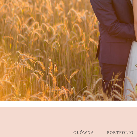
GŁÓWNA
PORTFOLIO