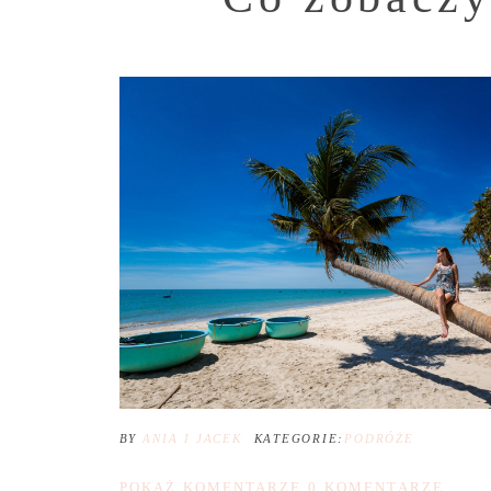
BY
ANIA I JACEK
KATEGORIE:
PODRÓŻE
POKAŻ KOMENTARZE
0 KOMENTARZE