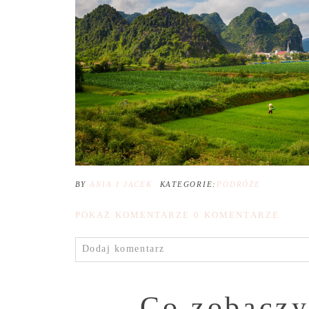
BY
ANIA I JACEK
KATEGORIE:
PODRÓŻE
POKAŻ KOMENTARZE
0 KOMENTARZE
Dodaj komentarz
Co zobaczy