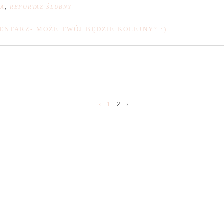
NA
,
REPORTAŻ ŚLUBNY
ENTARZ- MOŻE TWÓJ BĘDZIE KOLEJNY? :)
‹
1
2
›