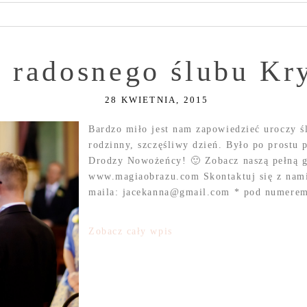
 radosnego ślubu Kr
28 KWIETNIA, 2015
Bardzo miło jest nam zapowiedzieć uroczy ś
rodzinny, szczęśliwy dzień. Było po prostu 
Drodzy Nowożeńcy! 🙂 Zobacz naszą pełną ga
www.magiaobrazu.com Skontaktuj się z nami
maila: jacekanna@gmail.com * pod numerem t
Zobacz cały wpis