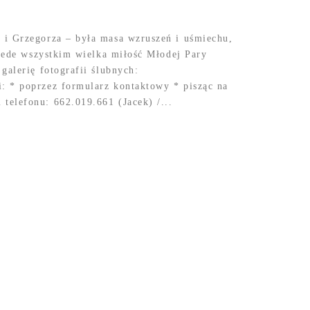
 i Grzegorza – była masa wzruszeń i uśmiechu,
rzede wszystkim wielka miłość Młodej Pary
galerię fotografii ślubnych:
: * poprzez formularz kontaktowy * pisząc na
elefonu: 662.019.661 (Jacek) /...