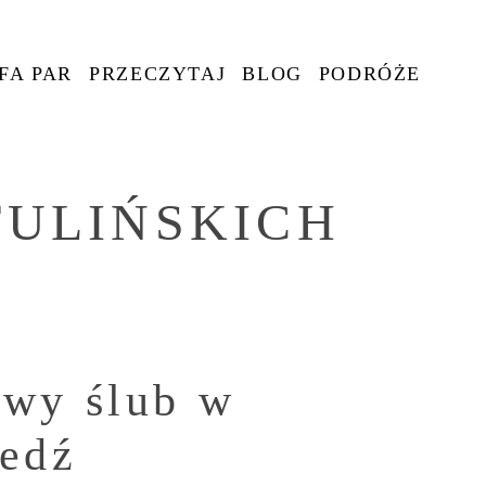
FA PAR
PRZECZYTAJ
BLOG
PODRÓŻE
TULIŃSKICH
owy ślub w
edź