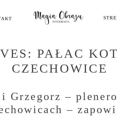
STRE
TAKT
IVES:
PAŁAC KO
CZECHOWICE
i Grzegorz – plener
echowicach – zapowi