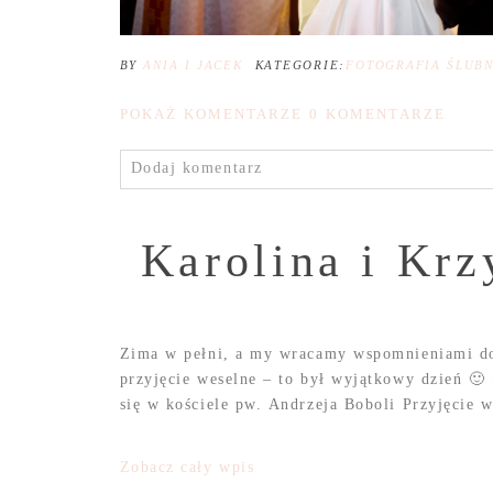
BY
ANIA I JACEK
KATEGORIE:
FOTOGRAFIA ŚLUB
POKAŻ KOMENTARZE
0 KOMENTARZE
Dodaj komentarz
Karolina i Krz
Zima w pełni, a my wracamy wspomnieniami do 
przyjęcie weselne – to był wyjątkowy dzień 🙂
się w kościele pw. Andrzeja Boboli Przyjęcie w
Zobacz cały wpis