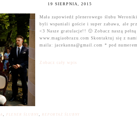
19 SIERPNIA, 2015
Mała zapowiedź plenerowego ślubu Weroniki
byli wspaniali goście i super zabawa, ale p
<3 Nasze gratulacje!! 🙂 Zobacz naszą pełną 
www.magiaobrazu.com Skontaktuj się z nami
maila: jacekanna@gmail.com * pod numerem t
Zobacz cały wpis
NA
,
PLENER ŚLUBNY
,
REPORTAŻ ŚLUBNY