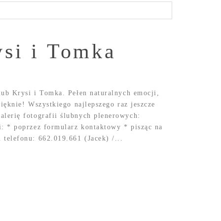
ysi i Tomka
lub Krysi i Tomka. Pełen naturalnych emocji,
pięknie! Wszystkiego najlepszego raz jeszcze
lerię fotografii ślubnych plenerowych:
: * poprzez formularz kontaktowy * pisząc na
elefonu: 662.019.661 (Jacek) /...