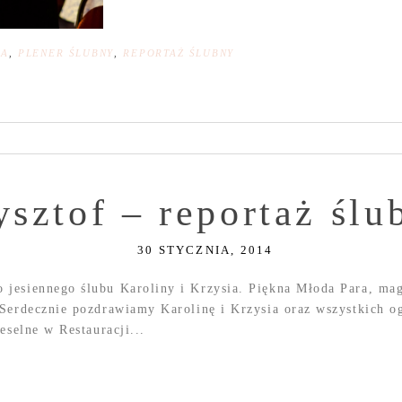
NA
,
PLENER ŚLUBNY
,
REPORTAŻ ŚLUBNY
ysztof – reportaż śl
30 STYCZNIA, 2014
jesiennego ślubu Karoliny i Krzysia. Piękna Młoda Para, magi
 Serdecznie pozdrawiamy Karolinę i Krzysia oraz wszystkich o
eselne w Restauracji...