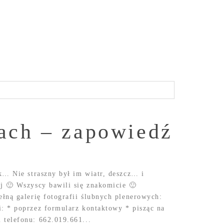
ach – zapowiedź
k… Nie straszny był im wiatr, deszcz… i
j 🙂 Wszyscy bawili się znakomicie 🙂
łną galerię fotografii ślubnych plenerowych:
: * poprzez formularz kontaktowy * pisząc na
telefonu: 662.019.661...