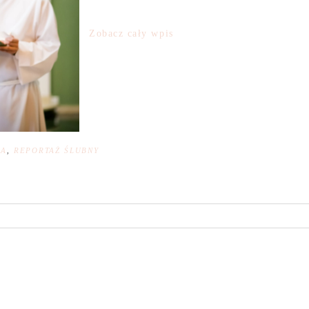
Zobacz cały wpis
NA
,
REPORTAŻ ŚLUBNY