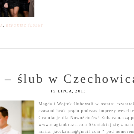
NA
,
REPORTAŻ ŚLUBNY
 – ślub w Czechowic
15 LIPCA, 2015
Magda i Wojtek ślubowali w ostatni czwarte
czasami brak prądu podczas imprezy weselne
Gratulacje dla Nowożeńców! Zobacz naszą pe
www.magiaobrazu.com Skontaktuj się z nami
maila: jacekanna@gmail.com * pod numerem 