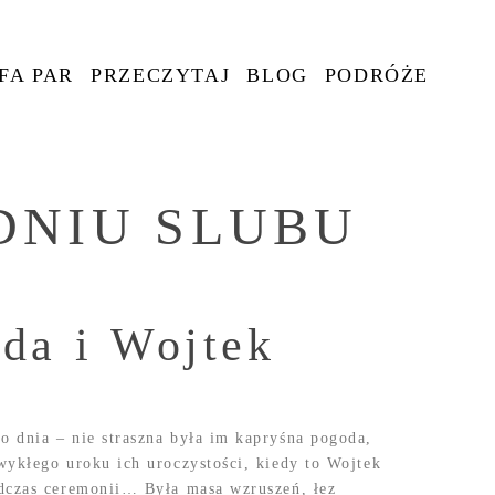
FA PAR
PRZECZYTAJ
BLOG
PODRÓŻE
DNIU SLUBU
da i Wojtek
 dnia – nie straszna była im kapryśna pogoda,
wykłego uroku ich uroczystości, kiedy to Wojtek
odczas ceremonii… Była masa wzruszeń, łez