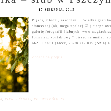
17 SIERPNIA, 2015
Piękni, młodzi, zakochani… Wielkie gratula
słonecznej (ok, mega upalnej 🙂 ) sierpnio
galerię fotografii ślubnych: www.magiaobra
formularz kontaktowy * pisząc na maila: j
662.019.661 (Jacek) / 608.712.019 (Ania) Do
Zobacz cały wpis
NA
,
PLENER ŚLUBNY
,
REPORTAŻ ŚLUBNY