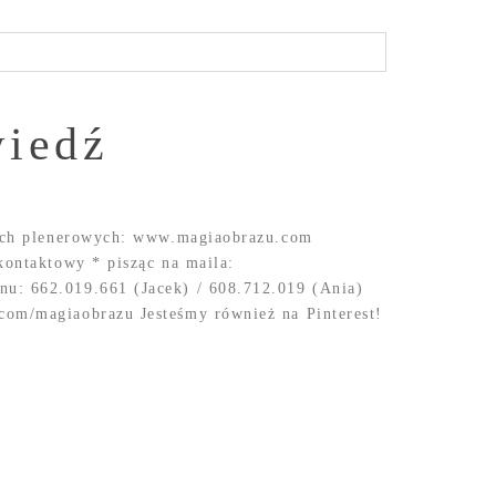
wiedź
bnych plenerowych: www.magiaobrazu.com
kontaktowy * pisząc na maila:
u: 662.019.661 (Jacek) / 608.712.019 (Ania)
com/magiaobrazu Jesteśmy również na Pinterest!