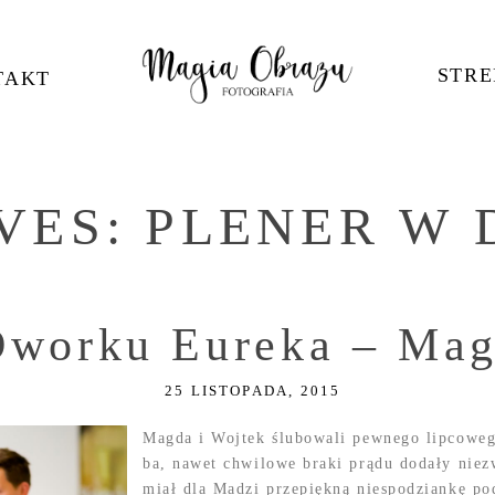
STRE
TAKT
VES:
PLENER W 
Dworku Eureka – Mag
25 LISTOPADA, 2015
Magda i Wojtek ślubowali pewnego lipcowego
ba, nawet chwilowe braki prądu dodały niez
miał dla Madzi przepiękną niespodziankę p