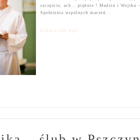
szczęścia, ach… pięknie ! Madziu i Wojtku 
Spełnienia wspólnych marzeń...
Zobacz cały wpis
ika – ślub w Pszczyn