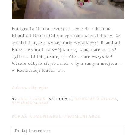
Fotografia ślubna Pszczyna – wesele u Kubana –
Klaudia i Robert Od samego rana wiedzieliśmy, że
ten dzień będzie szczególnie wyjątkowy! Klaudia i
Robert wybrali na swój ślub tę samą datę co my!
Tylko… 10 lat później :). Ale to nie wszystko!
Wesele odbyło się również w tym samym miejscu –
w Restauracji Kuban w...
Zobacz cały wpis
BY
ANIA I JACEK
KATEGORIE:
FOTOGRAFIA ŚLUBNA
,
REPORTAŻ ŚLUBNY
POKAŻ KOMENTARZE
0 KOMENTARZE
Dodaj komentarz