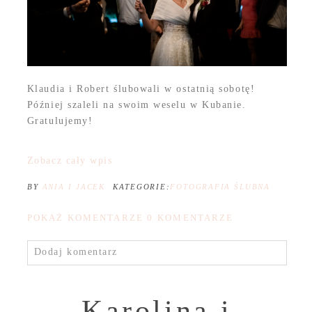
Klaudia i Robert ślubowali w ostatnią sobotę!
Później szaleli na swoim weselu w Kubanie.
Gratulujemy!
Zobacz cały wpis
BY
ANIA I JACEK
KATEGORIE:
FOTOGRAFIA ŚLUBNA
POKAŻ KOMENTARZE
0 KOMENTARZE
Dodaj komentarz
Karolina i