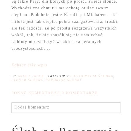
Są takie Pary, dla których po prostu świeci słońce.
Wychodzi zza chmur i ma ochotę otulać swoim
ciepłem. Podobnie jest z Karoliną i Michałem – ich
miłość jest tak ciepła, pełna zaangażowania, troski,
ale też radości, że po prostu rozgrzewa wszystkich
wokół, tak, że nie sposób się nie uśmiechać.
Lubimy uczestniczyć w takich kameralnych
uroczystościach,...
Zobacz cały wpis
BY
ANIA I JACEK
KATEGORIE:
FOTOGRAFIA ŚLUBNA
,
PLENER ŚLUBNY
,
REPORTAŻ ŚLUBNY
POKAŻ KOMENTARZE
0 KOMENTARZE
Dodaj komentarz