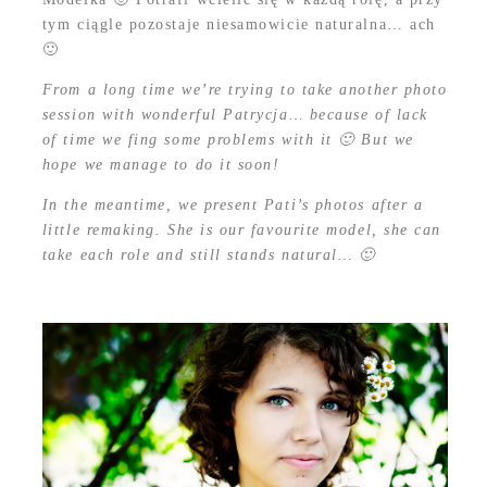
tym ciągle pozostaje niesamowicie naturalna… ach
🙂
From a long time we’re trying to take another photo
session with wonderful Patrycja… because of lack
of time we fing some problems with it 🙂 But we
hope we manage to do it soon!
In the meantime, we present Pati’s photos after a
little remaking. She is our favourite model, she can
take each role and still stands natural… 🙂