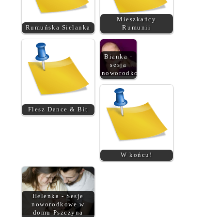
Mieszkańcy
Rumuńska Sielanka
Rumunii
Bianka -
sesja
noworodkowa
Flesz Dance & Bit
W końcu!
Helenka - Sesje
noworodkowe w
domu Pszczyna