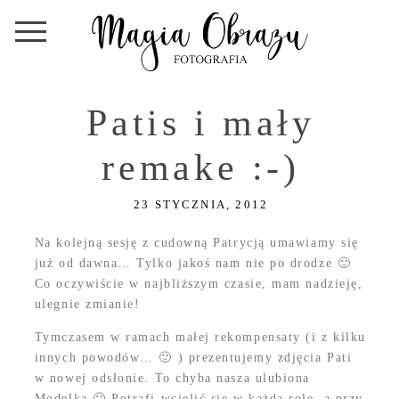
Patis i mały
remake :-)
23 STYCZNIA, 2012
Na kolejną sesję z cudowną Patrycją umawiamy się
już od dawna… Tylko jakoś nam nie po drodze 🙂
Co oczywiście w najbliższym czasie, mam nadzieję,
ulegnie zmianie!
Tymczasem w ramach małej rekompensaty (i z kilku
innych powodów… 🙂 ) prezentujemy zdjęcia Pati
w nowej odsłonie. To chyba nasza ulubiona
Modelka 🙂 Potrafi wcielić się w każdą rolę, a przy