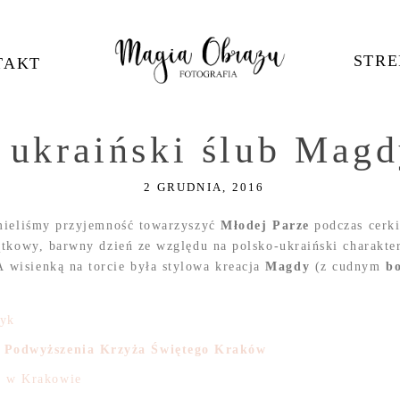
STRE
TAKT
 ukraiński ślub Magd
2 GRUDNIA, 2016
 mieliśmy przyjemność towarzyszyć
Młodej Parze
podczas cerki
tkowy, barwny dzień ze względu na polsko-ukraiński charakter 
A wisienką na torcie była stylowa kreacja
Magdy
(z cudnym
b
zyk
. Podwyższenia Krzyża Świętego Kraków
i w Krakowie