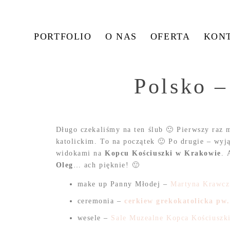
PORTFOLIO
O NAS
OFERTA
KON
Polsko –
Długo czekaliśmy na ten ślub 🙂 Pierwszy raz
katolickim. To na początek 🙂 Po drugie – wyją
widokami na
Kopcu Kościuszki w Krakowie
. 
Oleg
… ach pięknie! 🙂
make up Panny Młodej –
Martyna Krawc
ceremonia –
cerkiew grekokatolicka pw
wesele –
Sale Muzealne Kopca Kościuszk