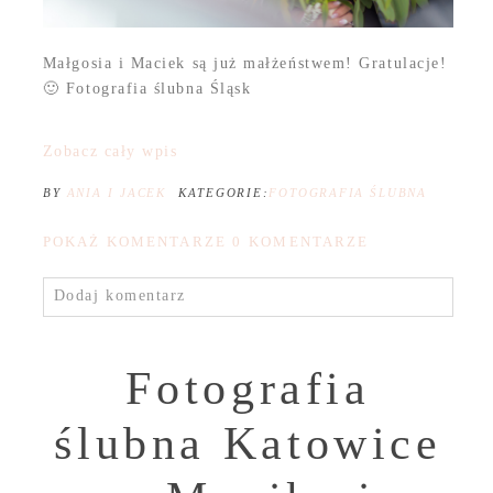
Małgosia i Maciek są już małżeństwem! Gratulacje!
🙂 Fotografia ślubna Śląsk
Zobacz cały wpis
BY
ANIA I JACEK
KATEGORIE:
FOTOGRAFIA ŚLUBNA
POKAŻ KOMENTARZE
0 KOMENTARZE
Dodaj komentarz
Fotografia
ślubna Katowice