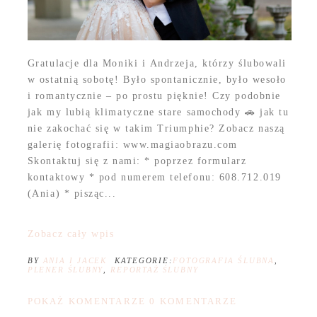
Gratulacje dla Moniki i Andrzeja, którzy ślubowali
w ostatnią sobotę! Było spontanicznie, było wesoło
i romantycznie – po prostu pięknie! Czy podobnie
jak my lubią klimatyczne stare samochody 🚗 jak tu
nie zakochać się w takim Triumphie? Zobacz naszą
galerię fotografii: www.magiaobrazu.com
Skontaktuj się z nami: * poprzez formularz
kontaktowy * pod numerem telefonu: 608.712.019
(Ania) * pisząc...
Zobacz cały wpis
BY
ANIA I JACEK
KATEGORIE:
FOTOGRAFIA ŚLUBNA
,
PLENER ŚLUBNY
,
REPORTAŻ ŚLUBNY
POKAŻ KOMENTARZE
0 KOMENTARZE