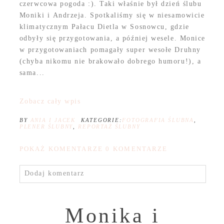
czerwcowa pogoda :). Taki właśnie był dzień ślubu
Moniki i Andrzeja. Spotkaliśmy się w niesamowicie
klimatycznym Pałacu Dietla w Sosnowcu, gdzie
odbyły się przygotowania, a później wesele. Monice
w przygotowaniach pomagały super wesołe Druhny
(chyba nikomu nie brakowało dobrego humoru!), a
sama...
Zobacz cały wpis
BY
ANIA I JACEK
KATEGORIE:
FOTOGRAFIA ŚLUBNA
,
PLENER ŚLUBNY
,
REPORTAŻ ŚLUBNY
POKAŻ KOMENTARZE
0 KOMENTARZE
Dodaj komentarz
Monika i