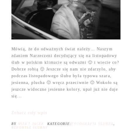
Mówią, że do odważnych świat należy… Naszym
zdaniem Narzeczeni decydujący się na listopadowy
ślub w polskim klimacie są odważni 🙂 i wiecie co?
Dobrze robią 🙂 Jeszcze się nam nie zdarzyło, aby
podczas listopadowego ślubu była typowa szara,
jesienna, plucha 🙂 wręcz przeciwnie 🙂 Wokoło są
jeszcze widoczne jesienne kolory, upał już nie daje
się...
Zobacz cały wpis
BY
ANIA I JACEK
KATEGORIE:
FOTOGRAFIA ŚLUBNA
,
REPORTAŻ ŚLUBNY