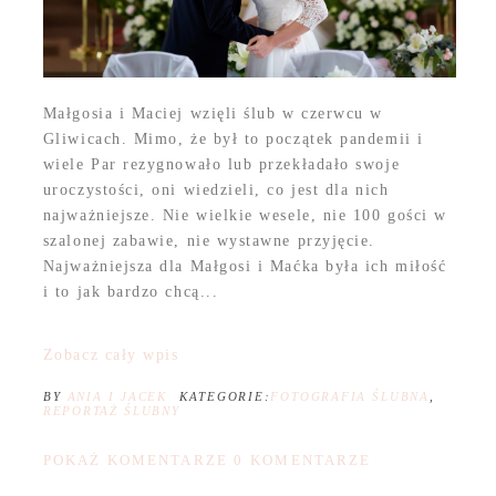
Małgosia i Maciej wzięli ślub w czerwcu w
Gliwicach. Mimo, że był to początek pandemii i
wiele Par rezygnowało lub przekładało swoje
uroczystości, oni wiedzieli, co jest dla nich
najważniejsze. Nie wielkie wesele, nie 100 gości w
szalonej zabawie, nie wystawne przyjęcie.
Najważniejsza dla Małgosi i Maćka była ich miłość
i to jak bardzo chcą...
Zobacz cały wpis
BY
ANIA I JACEK
KATEGORIE:
FOTOGRAFIA ŚLUBNA
,
REPORTAŻ ŚLUBNY
POKAŻ KOMENTARZE
0 KOMENTARZE