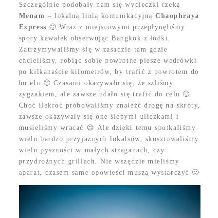
Szczególnie podobały nam się wycieczki rzeką
Menam
– lokalną linią komunikacyjną
Chaophraya
Express
🙂 Wraz z miejscowymi przepłynęliśmy
spory kawałek obserwując Bangkok z łódki.
Zatrzymywaliśmy się w zasadzie tam gdzie
chcieliśmy, robiąc sobie powrotne piesze wędrówki
po kilkanaście kilometrów, by trafić z powrotem do
hotelu 🙂 Czasami okazywało się, że szliśmy
zygzakiem, ale zawsze udało się trafić do celu 🙂
Choć ilekroć próbowaliśmy znaleźć drogę na skróty,
zawsze okazywały się one ślepymi uliczkami i
musieliśmy wracać 😉 Ale dzięki temu spotkaliśmy
wielu bardzo przyjaznych lokalsów, skosztowaliśmy
wielu pyszności w małych straganach, czy
przydrożnych grillach. Nie wszędzie mieliśmy
aparat, czasem same opowieści muszą wystarczyć 🙂