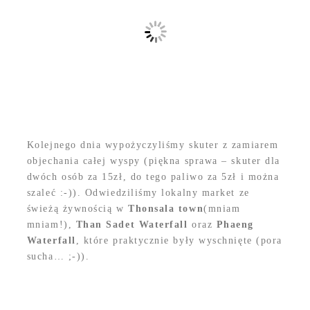
Kolejnego dnia wypożyczyliśmy skuter z zamiarem
objechania całej wyspy (piękna sprawa – skuter dla
dwóch osób za 15zł, do tego paliwo za 5zł i można
szaleć :-)). Odwiedziliśmy lokalny market ze
świeżą żywnością w
Thonsala town
(mniam
mniam!),
Than Sadet Waterfall
oraz
Phaeng
Waterfall
, które praktycznie były wyschnięte (pora
sucha… ;-)).