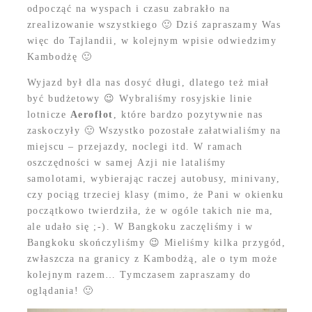
odpocząć na wyspach i czasu zabrakło na
zrealizowanie wszystkiego 🙂 Dziś zapraszamy Was
więc do Tajlandii, w kolejnym wpisie odwiedzimy
Kambodżę 🙂
Wyjazd był dla nas dosyć długi, dlatego też miał
być budżetowy 😉 Wybraliśmy rosyjskie linie
lotnicze
Aerofłot
, które bardzo pozytywnie nas
zaskoczyły 🙂 Wszystko pozostałe załatwialiśmy na
miejscu – przejazdy, noclegi itd. W ramach
oszczędności w samej Azji nie lataliśmy
samolotami, wybierając raczej autobusy, minivany,
czy pociąg trzeciej klasy (mimo, że Pani w okienku
początkowo twierdziła, że w ogóle takich nie ma,
ale udało się ;-). W Bangkoku zaczęliśmy i w
Bangkoku skończyliśmy 😉 Mieliśmy kilka przygód,
zwłaszcza na granicy z Kambodżą, ale o tym może
kolejnym razem… Tymczasem zapraszamy do
oglądania! 🙂