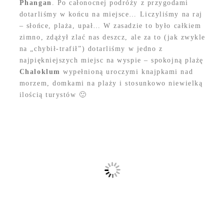
Phangan
. Po całonocnej podróży z przygodami
dotarliśmy w końcu na miejsce… Liczyliśmy na raj
– słońce, plaża, upał… W zasadzie to było całkiem
zimno, zdążył zlać nas deszcz, ale za to (jak zwykle
na „chybił-trafił”) dotarliśmy w jedno z
najpiękniejszych miejsc na wyspie – spokojną plażę
Chaloklum
wypełnioną uroczymi knajpkami nad
morzem, domkami na plaży i stosunkowo niewielką
ilością turystów 🙂