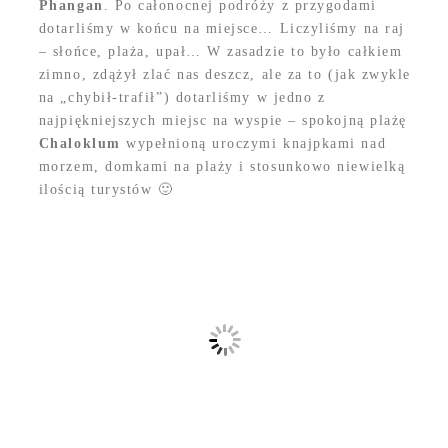
Phangan
. Po całonocnej podróży z przygodami
dotarliśmy w końcu na miejsce… Liczyliśmy na raj
– słońce, plaża, upał… W zasadzie to było całkiem
zimno, zdążył zlać nas deszcz, ale za to (jak zwykle
na „chybił-trafił”) dotarliśmy w jedno z
najpiękniejszych miejsc na wyspie – spokojną plażę
Chaloklum
wypełnioną uroczymi knajpkami nad
morzem, domkami na plaży i stosunkowo niewielką
ilością turystów 🙂