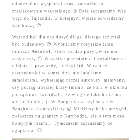
odpocząć na wyspach i czasu zabrakło na
zrealizowanie wszystkiego 🙂 Dziś zapraszamy Was
więc do Tajlandii, w kolejnym wpisie odwiedzimy
Kambodżę 🙂
Wyjazd był dla nas dosyć długi, dlatego też miał
być budżetowy 😉 Wybraliśmy rosyjskie linie
lotnicze
Aerofłot
, które bardzo pozytywnie nas
zaskoczyły 🙂 Wszystko pozostałe załatwialiśmy na
miejscu – przejazdy, noclegi itd. W ramach
oszczędności w samej Azji nie lataliśmy
samolotami, wybierając raczej autobusy, minivany,
czy pociąg trzeciej klasy (mimo, że Pani w okienku
początkowo twierdziła, że w ogóle takich nie ma,
ale udało się ;-). W Bangkoku zaczęliśmy i w
Bangkoku skończyliśmy 😉 Mieliśmy kilka przygód,
zwłaszcza na granicy z Kambodżą, ale o tym może
kolejnym razem… Tymczasem zapraszamy do
oglądania! 🙂