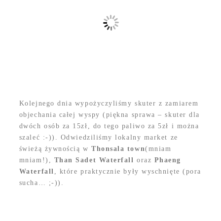
Kolejnego dnia wypożyczyliśmy skuter z zamiarem
objechania całej wyspy (piękna sprawa – skuter dla
dwóch osób za 15zł, do tego paliwo za 5zł i można
szaleć :-)). Odwiedziliśmy lokalny market ze
świeżą żywnością w
Thonsala town
(mniam
mniam!),
Than Sadet Waterfall
oraz
Phaeng
Waterfall
, które praktycznie były wyschnięte (pora
sucha… ;-)).