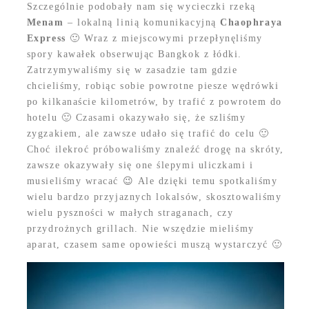
Szczególnie podobały nam się wycieczki rzeką
Menam
– lokalną linią komunikacyjną
Chaophraya
Express
🙂 Wraz z miejscowymi przepłynęliśmy
spory kawałek obserwując Bangkok z łódki.
Zatrzymywaliśmy się w zasadzie tam gdzie
chcieliśmy, robiąc sobie powrotne piesze wędrówki
po kilkanaście kilometrów, by trafić z powrotem do
hotelu 🙂 Czasami okazywało się, że szliśmy
zygzakiem, ale zawsze udało się trafić do celu 🙂
Choć ilekroć próbowaliśmy znaleźć drogę na skróty,
zawsze okazywały się one ślepymi uliczkami i
musieliśmy wracać 😉 Ale dzięki temu spotkaliśmy
wielu bardzo przyjaznych lokalsów, skosztowaliśmy
wielu pyszności w małych straganach, czy
przydrożnych grillach. Nie wszędzie mieliśmy
aparat, czasem same opowieści muszą wystarczyć 🙂